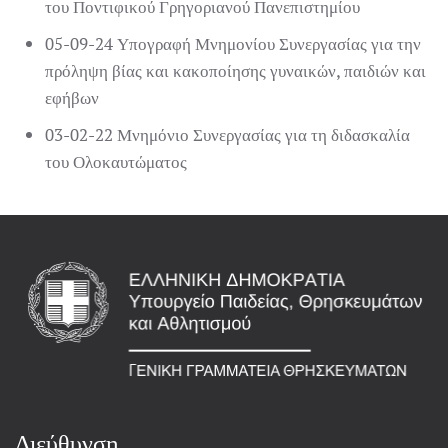
του Ποντιφικού Γρηγοριανού Πανεπιστημίου
05-09-24 Υπογραφή Μνημονίου Συνεργασίας για την
πρόληψη βίας και κακοποίησης γυναικών, παιδιών και
εφήβων
03-02-22 Μνημόνιο Συνεργασίας για τη διδασκαλία
του Ολοκαυτώματος
Διεύθυνση